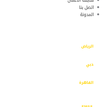
سابقة الاعمال
اتصل بنا
المدونة
الرياض
الرياض – حي الفيصلية – مخرج 18 – شارع محايل
دبي
مبنى 43 – بر دبي- الفهيدي
القاهرة
٣٢ ش ذاكر حسين -مدينة نصر- الحي السابع –
القاهرة
EMAIL