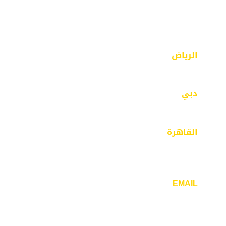
الرياض
الرياض – حي الفيصلية – مخرج 18 – شارع محايل
دبي
مبنى 43 – بر دبي- الفهيدي
القاهرة
٣٢ ش ذاكر حسين -مدينة نصر- الحي السابع –
القاهرة
EMAIL
info@mcdesigners.net