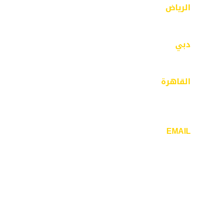
الرياض
الرياض – حي الفيصلية – مخرج 18 – شارع محايل
دبي
مبنى 43 – بر دبي- الفهيدي
القاهرة
٣٢ ش ذاكر حسين -مدينة نصر- الحي السابع –
القاهرة
EMAIL
info@mcdesigners.net