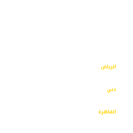
اتصل بنا
المدونة
English
الرياض
الرياض – حي الفيصلية – مخرج 18 – شارع محايل
دبي
مبنى 43 – بر دبي- الفهيدي
القاهرة
٣٢ ش ذاكر حسين -مدينة نصر- الحي السابع –
القاهرة