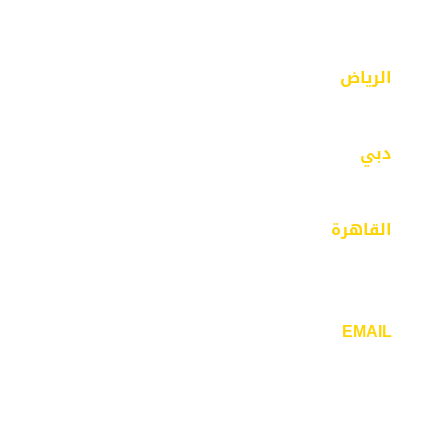
الرياض
الرياض – حي الفيصلية – مخرج 18 – شارع محايل
دبي
مبنى 43 – بر دبي- الفهيدي
القاهرة
٣٢ ش ذاكر حسين -مدينة نصر- الحي السابع –
القاهرة
EMAIL
info@mcdesigners.net