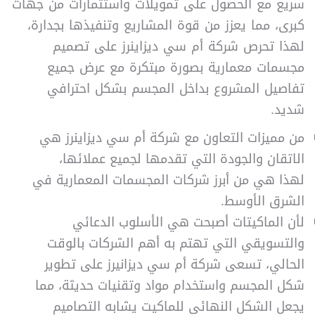
سريع مع الحصول على تمويلات واستثمارات من جهات
كبرى، مما يعزز من قوة المشاريع وتنفيذها بجدارة،
لهذا تحرص شركة أم سي ديزاينرز على تصميم
مجسمات معمارية بصورة مبتكرة مع عرض جميع
تفاصيل المشروع بداخل المجسم بشكل احترافي
شديد.
من مميزات التعاون مع شركة أم سي ديزاينرز هي
الاتقان والجودة التي تقدمها لجميع عملائها،
لهذا هي من أبرز شركات المجسمات المعمارية في
الشرق الأوسط.
لأن الماكيتات أصبحت هي الأسلوب الدعائي
والتسويقي التي تهتم به أهم الشركات بالوقت
الحالي، تسعى شركة أم سي ديزانيرز على تطوير
شكل المجسم واستخدام مواد وتقنيات حديثة، مما
يجعل الشكل النهائي للماكيت يشابه التصاميم