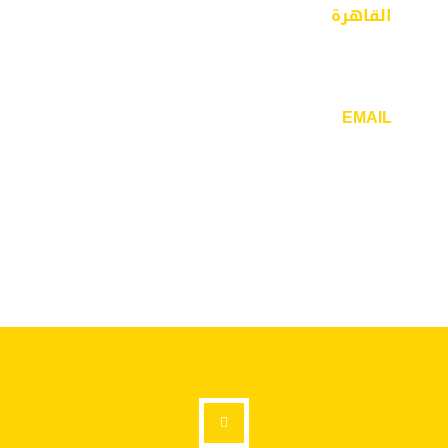
القاهرة
٣٢ ش ذاكر حسين -مدينة نصر- الحي السابع –
القاهرة
EMAIL
info@mcdesigners.net