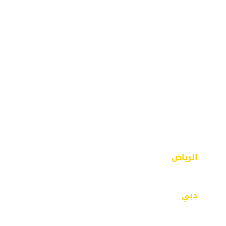
خدماتنا
سابقة الاعمال
اتصل بنا
المدونة
الرياض
الرياض – حي الفيصلية – مخرج 18 – شارع محايل
دبي
مبنى 43 – بر دبي- الفهيدي