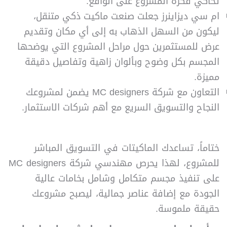
تحاكي فكرة المشروع على الواقع.
ام سي ديزاينرز جعلت صنعت ماكيت ذكي متنقل،
ليكون من السهل الذهاب به إلى أي مكان وتقديم
عرض للمستثمرين حول مراحل المشروع التي يوضحها
المجسم بكل وضوح وبألوان زاهية وتفاصيل دقيقة
مميزة.
التعاون مع شركة MC designers يضمن لمشروعك
النجاح والتسويق السريع مع أهم شركات الاستثمار.
ختاماً، تساعدك الماكيتات في التسويق المباشر
للمشروع، لهذا يحرص مهندسي شركة MC designers
على تنفيذ مجسم متكامل وشامل بخامات عالية
الجودة مع إضافة عناصر جمالية، ليصبح مشروعك
حقيقة ملموسة.