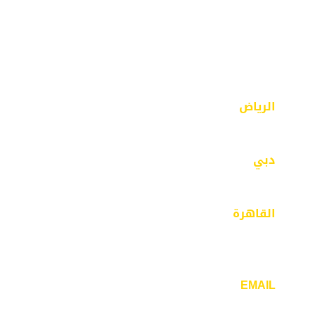
المدونة
الرياض
الرياض – حي الفيصلية – مخرج 18 – شارع محايل
دبي
مبنى 43 – بر دبي- الفهيدي
القاهرة
٣٢ ش ذاكر حسين -مدينة نصر- الحي السابع –
القاهرة
EMAIL
info@mcdesigners.net