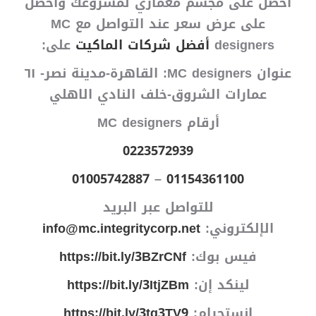
أحصل على مجسم معماري لمشروعك واحصل
على عرض سعر عند التواصل مع MC
designers
أفضل شركات الماكيت
على:
عنوان MC designers: القاهرة-مدينة نصر- ٦١
عمارات الشروق-خلف النادي الاهلي
أرقام MC designers
0223572939
01005742887
–
01154361100
للتواصل عبر البريد
الإلكتروني:
info@mc.integritycorp.net
فيس بوك:
https://bit.ly/3BZrCNf
لينكد إن:
https://bit.ly/3ItjZBm
انستجرام:
https://bit.ly/3tg3TV9